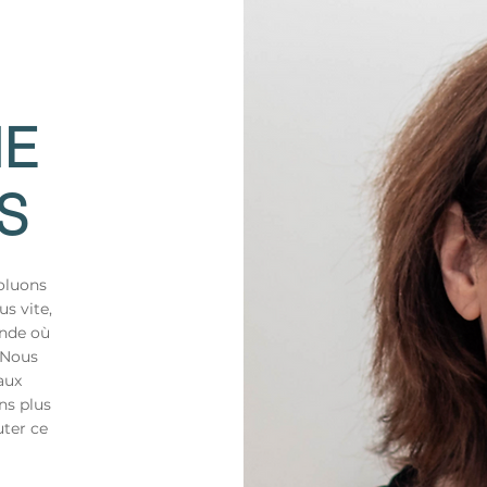
IE
S
oluons
s vite,
onde où
 Nous
aux
ns plus
uter ce