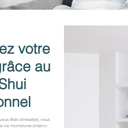
ez votre
 grâce au
Shui
onnel
vous êtes stressé(e), vous
ne vie monotone (métro-