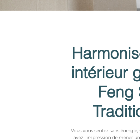
Harmonis
intérieur
Feng 
Traditi
Vous vous sentez sans énergie, 
avez l’impression de mener u