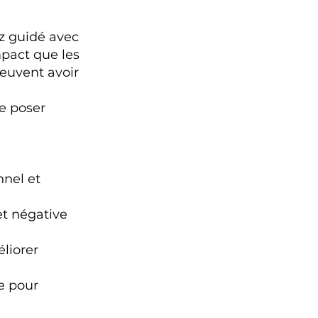
ez guidé avec
mpact que les
peuvent avoir
de poser
nnel et
et négative
liorer
e pour