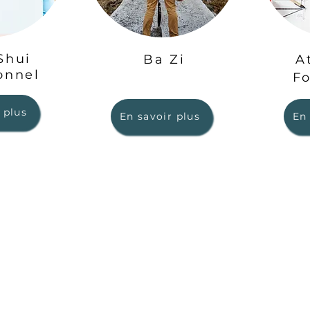
Shui
Ba Zi
A
onnel
F
 plus
En savoir plus
En 
AL
CONTACTS