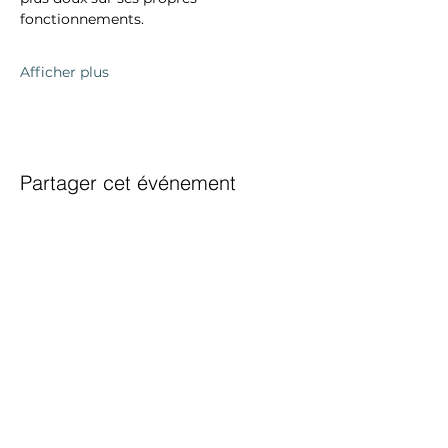
fonctionnements.
Afficher plus
Partager cet événement
CONTACTS
fran.druart@gmail.com
0477/58.79.39
80 Rue du Vent Val